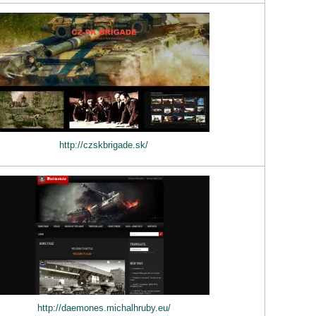
http://czskbrigade.sk/
http://daemones.michalhruby.eu/