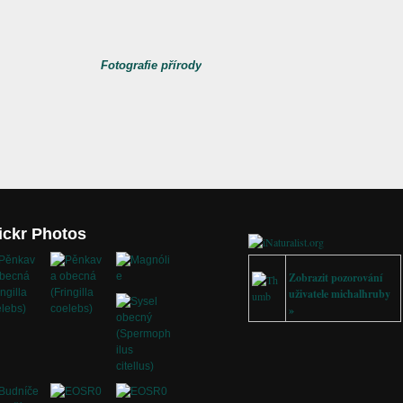
ickr Photos
Zobrazit pozorování
uživatele michalhruby
»