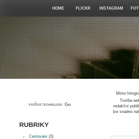
Skip
to
HOME
FLICKR
INSTAGRAM
FOT
content
Mimo fotogr
Tvorba we
redakční publ
lze snadno na
RUBRIKY
Cestování
(3)