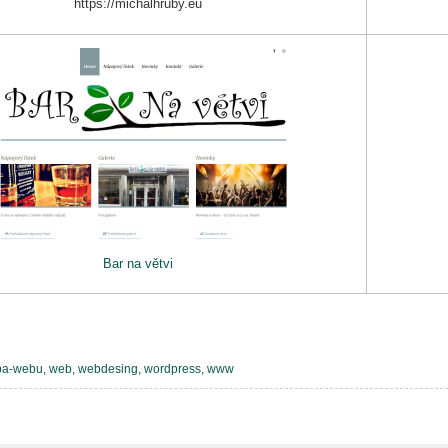
https://michalhruby.eu
Bar na větvi
ba-webu
,
web
,
webdesing
,
wordpress
,
www