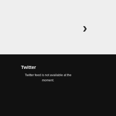
Ce
Twitter
Twitter feed is not available at the
moment.