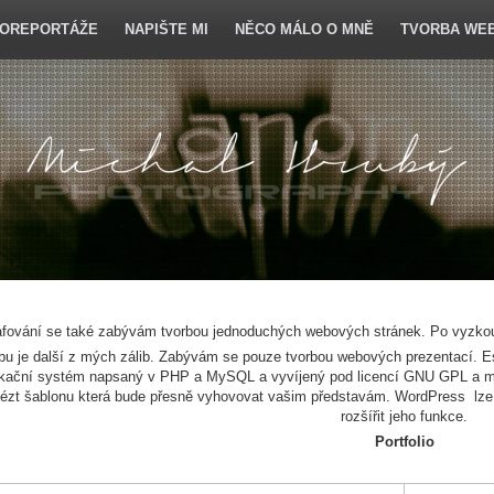
OREPORTÁŽE
NAPIŠTE MI
NĚCO MÁLO O MNĚ
TVORBA WE
afování se také zabývám tvorbou jednoduchých webových stránek. Po vyzko
bu je další z mých zálib. Zabývám se pouze tvorbou webových prezentací.
ikační systém napsaný v PHP a MySQL a vyvíjený pod licencí GNU GPL a má
lézt šablonu která bude přesně vyhovovat vašim představám. WordPress lze 
rozšířit jeho funkce.
Portfolio