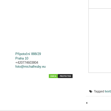
Přípotoční 888/29
Praha 10
+420774603804
foto@michalhruby.eu
Tagged
tvor