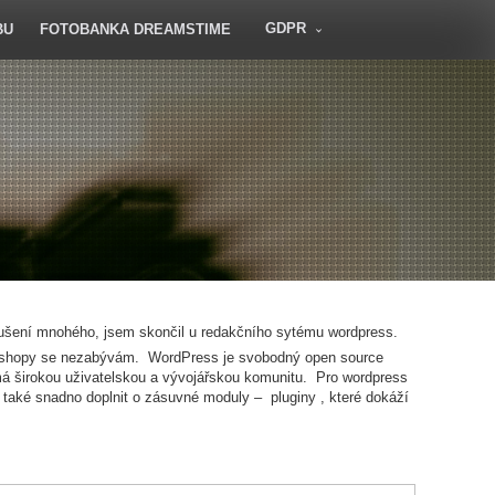
GDPR
BU
FOTOBANKA DREAMSTIME
ušení mnohého, jsem skončil u redakčního sytému wordpress.
 Eshopy se nezabývám. WordPress je svobodný open source
 širokou uživatelskou a vývojářskou komunitu. Pro wordpress
také snadno doplnit o zásuvné moduly – pluginy , které dokáží